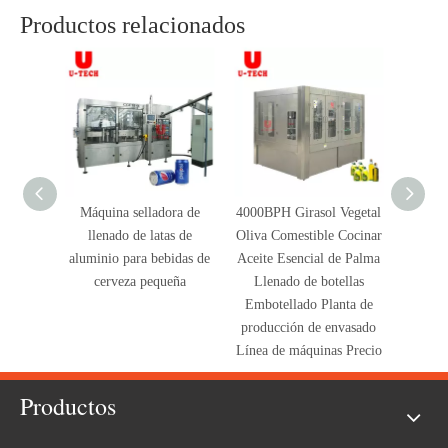
Productos relacionados
Máquina selladora de
4000BPH Girasol Vegetal
6000 
llenado de latas de
Oliva Comestible Cocinar
Bebi
aluminio para bebidas de
Aceite Esencial de Palma
carbo
cerveza pequeña
Llenado de botellas
gaseosa
Embotellado Planta de
Llenad
producción de envasado
Líne
Línea de máquinas Precio
Productos