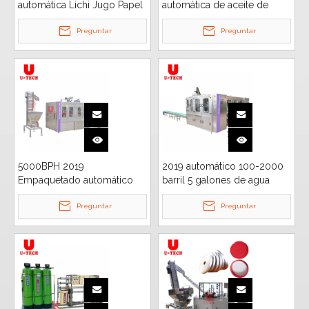
automática Lichi Jugo Papel
automática de aceite de
de aluminio Llenado
cocina 5000BPH
Embotellado Sellado Precio
Preguntar
Preguntar
de la máquina
5000BPH 2019
2019 automático 100-2000
Empaquetado automático
barril 5 galones de agua
de la botella de cristal de la
pura que se lava, llenado y
máquina que capsula del
Preguntar
tapado de la máquina
Preguntar
llenado de la bebida del
nido de pájaro