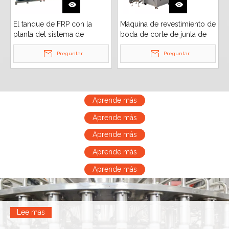
El tanque de FRP con la
Máquina de revestimiento de
planta del sistema de
boda de corte de junta de
tratamiento de agua potable
tapa de un paso lineal
de la primavera mineral pura
Preguntar
automática de alta velocidad
Preguntar
del RO
Aprende más
Aprende más
Aprende más
Aprende más
Aprende más
Lee mas