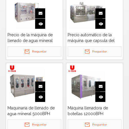
Precio de la máquina de
Precio automático de la
llenado de agua mineral
máquina que capsula del
2000BPH
llenado del lavado del agua
Preguntar
mineral de la botella
Preguntar
pequeña 15000BPH
Maquinaria de llenado de
Máquina llenadora de
agua mineral 5000BPH
botellas 12000BPH
Preguntar
Preguntar