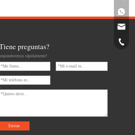
Whatsapp
Correo el
Teléfono
Tiene preguntas?
esponderemos rápidamente!
Enviar