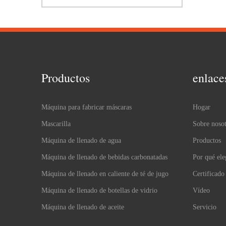
Productos
enlace
Máquina para fabricar máscaras
Hogar
Mascarilla
Sobre nosot
Máquina de llenado de agua
Productos
Máquina de llenado de bebidas carbonatadas
Por qué ele
Máquina de llenado en caliente de té de jugo
Certificado
Máquina de llenado de botellas de vidrio
Vídeo
Máquina de llenado de aceite
Servicio