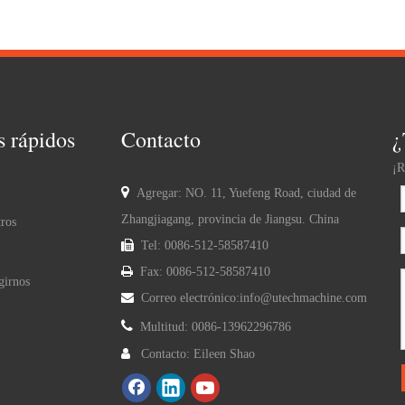
s rápidos
Contacto
¿
¡R

Agregar: NO. 11, Yuefeng Road, ciudad de
Zhangjiagang, provincia de Jiangsu. China
ros

Tel: 0086-512-58587410

Fax: 0086-512-58587410
girnos

Correo electrónico:
info@utechmachine.com

Multitud: 0086-13962296786

Contacto: Eileen Shao