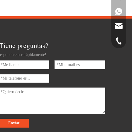
Whatsapp
Correo el
Teléfono
Tiene preguntas?
esponderemos rápidamente!
Enviar