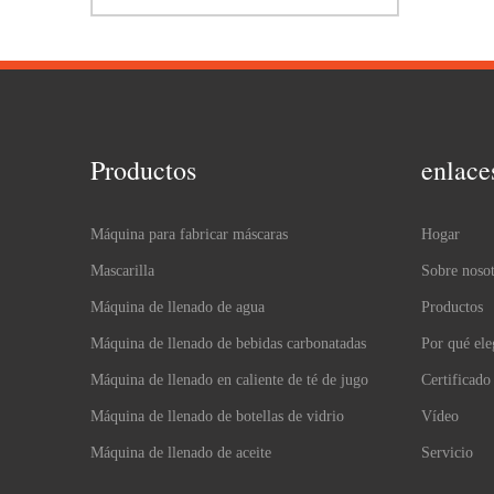
Productos
enlace
Máquina para fabricar máscaras
Hogar
Mascarilla
Sobre nosot
Máquina de llenado de agua
Productos
Máquina de llenado de bebidas carbonatadas
Por qué ele
Máquina de llenado en caliente de té de jugo
Certificado
Máquina de llenado de botellas de vidrio
Vídeo
Máquina de llenado de aceite
Servicio