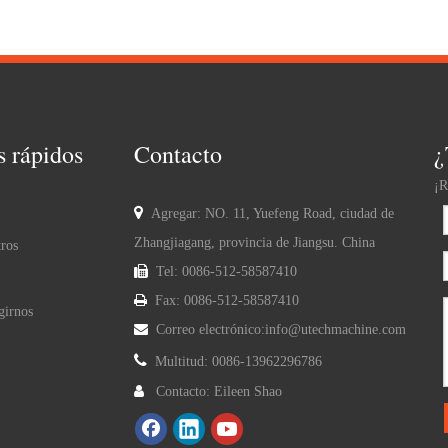
s rápidos
Contacto
¿
¡R

Agregar: NO. 11, Yuefeng Road, ciudad de
Zhangjiagang, provincia de Jiangsu. China
ros

Tel: 0086-512-58587410

Fax: 0086-512-58587410
girnos

Correo electrónico:
info@utechmachine.com

Multitud: 0086-13962296786

Contacto: Eileen Shao