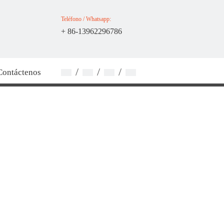
Teléfono / Whatsapp:
+ 86-13962296786
/
/
/
Contáctenos