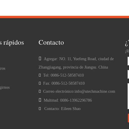
s rápidos
Contacto
¿
¡R

Agregar: NO. 11, Yuefeng Road, ciudad de
Zhangjiagang, provincia de Jiangsu. China
ros

Tel: 0086-512-58587410

Fax: 0086-512-58587410
girnos

Correo electrónico:
info@utechmachine.com

Multitud: 0086-13962296786

Contacto: Eileen Shao