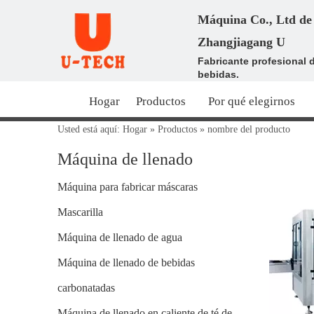
Máquina Co., Ltd de 
Zhangjiagang U
Fabricante profesional 
bebidas.
Hogar
Productos
Por qué elegirnos
Usted está aquí:
Hogar
»
Productos
»
nombre del producto
Máquina de llenado
Máquina para fabricar máscaras
Mascarilla
Máquina de llenado de agua
Máquina de llenado de bebidas
carbonatadas
Máquina de llenado en caliente de té de