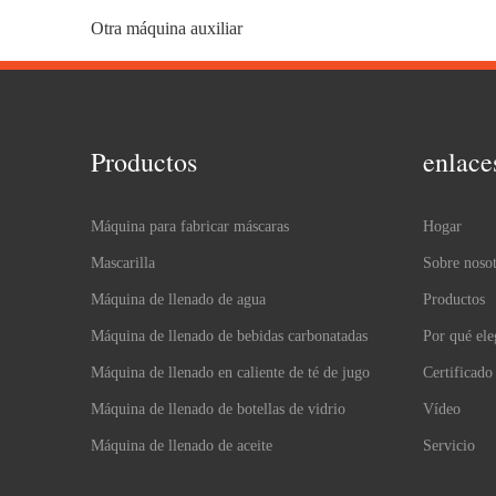
Otra máquina auxiliar
Productos
enlace
Máquina para fabricar máscaras
Hogar
Mascarilla
Sobre nosot
Máquina de llenado de agua
Productos
Máquina de llenado de bebidas carbonatadas
Por qué ele
Máquina de llenado en caliente de té de jugo
Certificado
Máquina de llenado de botellas de vidrio
Vídeo
Máquina de llenado de aceite
Servicio