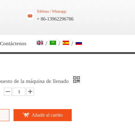
Teléfono / Whatsapp:
+ 86-13962296786
/
/
/
Contáctenos
puesto de la máquina de llenado
Añadir al carrito