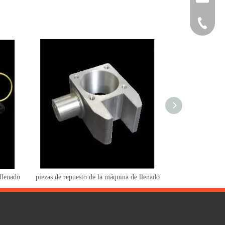
Teléfono
llenado
piezas de repuesto de la máquina de llenado
piezas de repuest