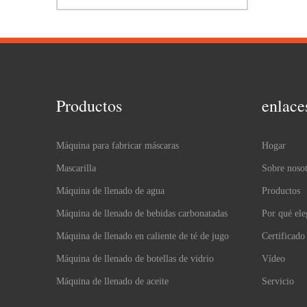
Productos
enlace
Máquina para fabricar máscaras
Hogar
Mascarilla
Sobre nosot
Máquina de llenado de agua
Productos
Máquina de llenado de bebidas carbonatadas
Por qué ele
Máquina de llenado en caliente de té de jugo
Certificado
Máquina de llenado de botellas de vidrio
Vídeo
Máquina de llenado de aceite
Servicio