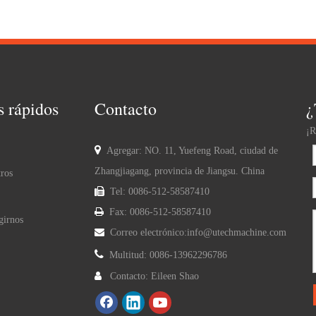
s rápidos
Contacto
¿
¡R

Agregar: NO. 11, Yuefeng Road, ciudad de
Zhangjiagang, provincia de Jiangsu. China
ros

Tel: 0086-512-58587410

Fax: 0086-512-58587410
girnos

Correo electrónico:
info@utechmachine.com

Multitud: 0086-13962296786

Contacto: Eileen Shao