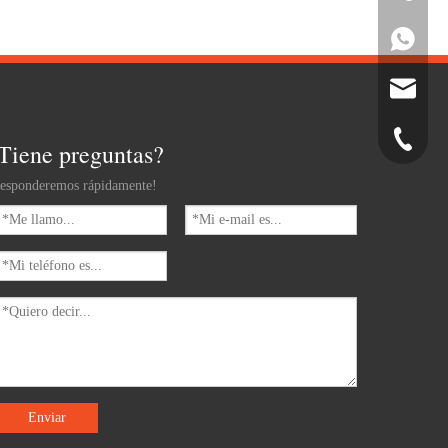
Whatsapp
Correo el
Teléfono
Tiene preguntas?
esponderemos rápidamente!
Enviar